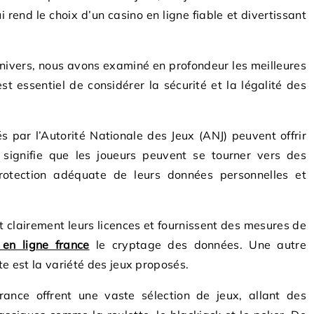
 rend le choix d’un casino en ligne fiable et divertissant
nivers, nous avons examiné en profondeur les meilleures
est essentiel de considérer la sécurité et la légalité des
s par l’Autorité Nationale des Jeux (ANJ) peuvent offrir
 signifie que les joueurs peuvent se tourner vers des
rotection adéquate de leurs données personnelles et
nt clairement leurs licences et fournissent des mesures de
 en ligne france
le cryptage des données. Une autre
e est la variété des jeux proposés.
rance offrent une vaste sélection de jeux, allant des