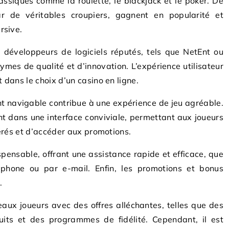
ssiques comme la roulette, le blackjack et le poker. De
ar de véritables croupiers, gagnent en popularité et
rsive.
 développeurs de logiciels réputés, tels que NetEnt ou
mes de qualité et d’innovation. L’expérience utilisateur
dans le choix d’un casino en ligne.
ment navigable contribue à une expérience de jeu agréable.
nt dans une interface conviviale, permettant aux joueurs
érés et d’accéder aux promotions.
ispensable, offrant une assistance rapide et efficace, que
éphone ou par e-mail. Enfin, les promotions et bonus
.
eaux joueurs avec des offres alléchantes, telles que des
its et des programmes de fidélité. Cependant, il est