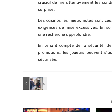
crucial de lire attentivement les con
surprise.
Les casinos les mieux notés sont ceu
exigences de mise excessives. En som
une recherche approfondie.
En tenant compte de la sécurité, de 
promotions, les joueurs peuvent s’a
sécurisée.