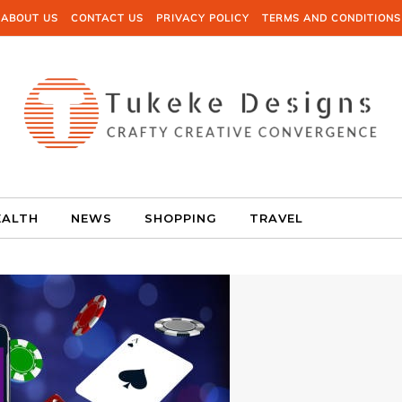
ABOUT US
CONTACT US
PRIVACY POLICY
TERMS AND CONDITIONS
EALTH
NEWS
SHOPPING
TRAVEL