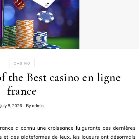
CASINO
f the Best casino en ligne
france
July 8, 2026
- By
admin
e et des plateformes de jeux, les joueurs ont désormais